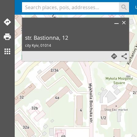
<% console.log(hcard) %>
str. Bastionna, 12
city Kyiv,
01014