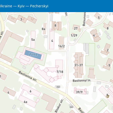
Ukraine
Kyiv
Pecherskyi