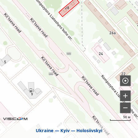
50 м
Ukraine
Kyiv
Holosiivskyi