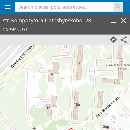
<% console.log(hcard) %>
str. Kompozytora Liatoshynskoho, 28
city Kyiv,
03191