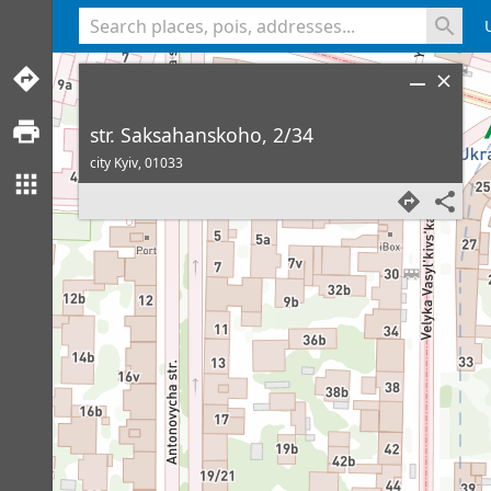
<% console.log(hcard) %>
str. Saksahanskoho, 2/34
city Kyiv,
01033