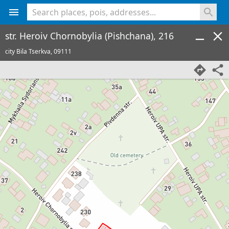
<% console.log(hcard) %>
str. Heroiv Chornobylia (Pishchana), 216
city Bila Tserkva,
09111