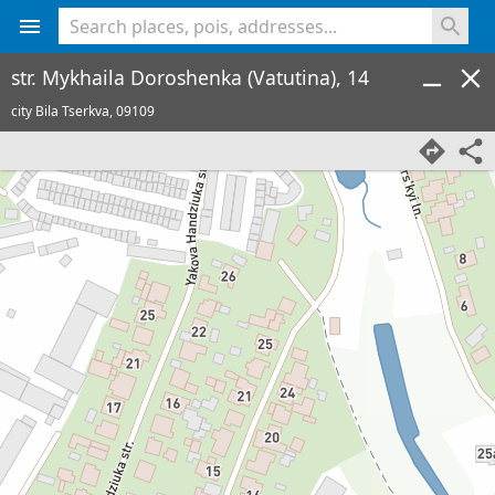
<% console.log(hcard) %>
str. Mykhaila Doroshenka (Vatutina), 14
city Bila Tserkva,
09109