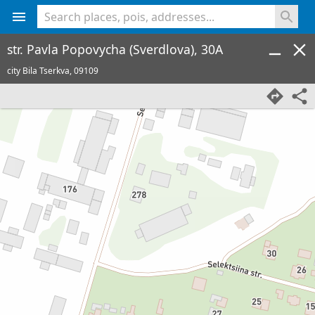
<% console.log(hcard) %>
str. Pavla Popovycha (Sverdlova), 30A
city Bila Tserkva,
09109