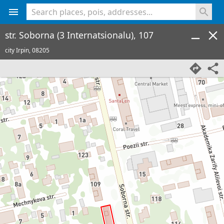
<% console.log(hcard) %>
str. Soborna (3 Internatsionalu), 107
city Irpin,
08205