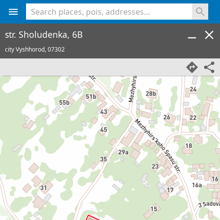
<% console.log(hcard) %>
str. Sholudenka, 6B
city Vyshhorod,
07302