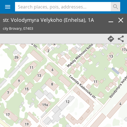
<% console.log(hcard) %>
str. Volodymyra Velykoho (Enhelsa), 1A
city Brovary,
07403