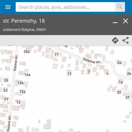
<% console.log(hcard) %>
str. Peremohy, 18
settlement Rokytne,
09601