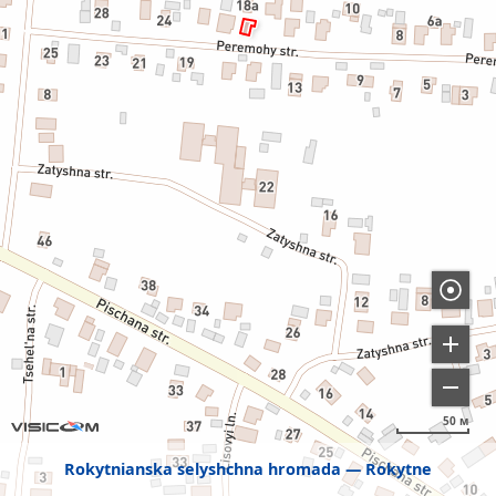
50 м
Rokytnianska selyshchna hromada
Rokytne