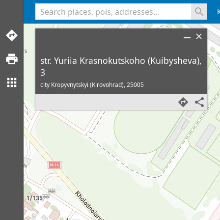
<% console.log(hcard) %>
str. Yuriia Krasnokutskoho (Kuibysheva),
3
city Kropyvnytskyi (Kirovohrad),
25005