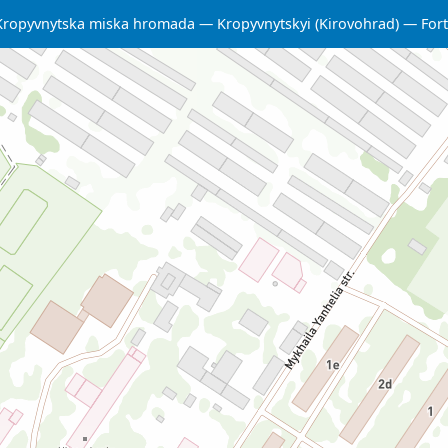
Kropyvnytska miska hromada
Kropyvnytskyi (Kirovohrad)
Fort