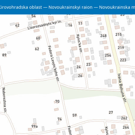
Kirovohradska oblast
Novoukrainskyi raion
Novoukrainska m