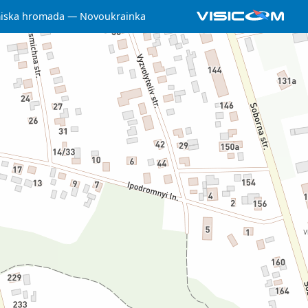
iska hromada
Novoukrainka