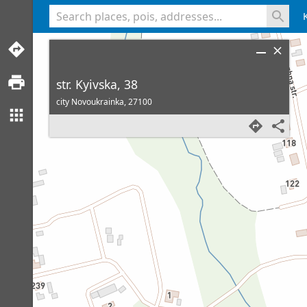
<% console.log(hcard) %>
str. Kyivska, 38
city Novoukrainka,
27100