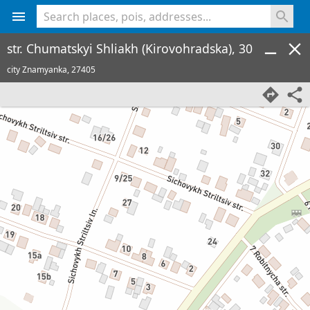
<% console.log(hcard) %>
str. Chumatskyi Shliakh (Kirovohradska), 30
city Znamyanka,
27405