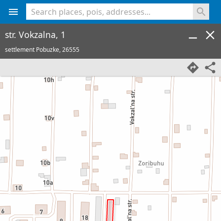
<% console.log(hcard) %>
str. Vokzalna, 1
settlement Pobuzke,
26555