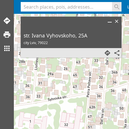
<% console.log(hcard) %>
str. Ivana Vyhovskoho, 25A
city Lviv,
79022