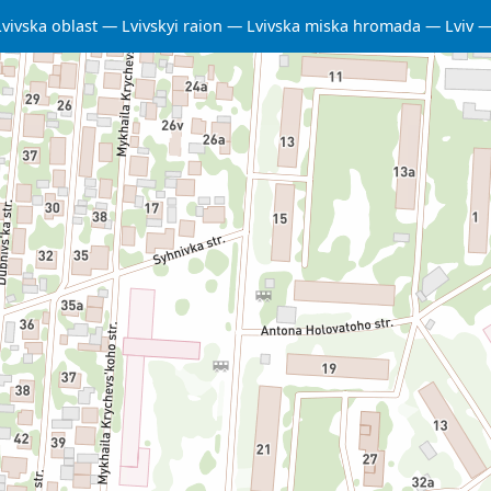
Lvivska oblast
Lvivskyi raion
Lvivska miska hromada
Lviv