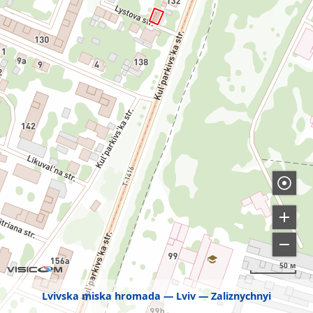
50 м
Lvivska miska hromada
Lviv
Zaliznychnyi