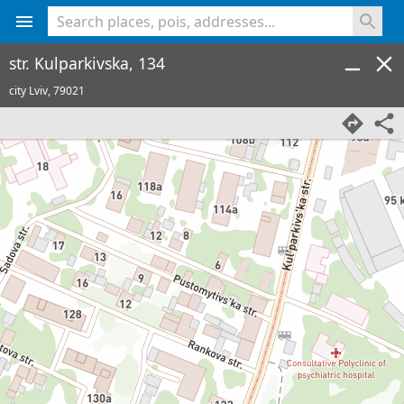
<% console.log(hcard) %>
str. Kulparkivska, 134
city Lviv,
79021