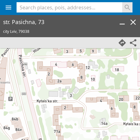
<% console.log(hcard) %>
str. Pasichna, 73
city Lviv,
79038