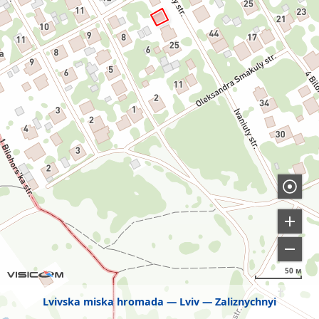
50 м
Lvivska miska hromada
Lviv
Zaliznychnyi