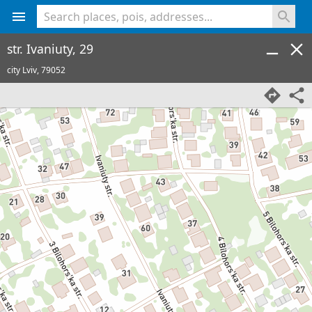
<% console.log(hcard) %>
str. Ivaniuty, 29
city Lviv,
79052