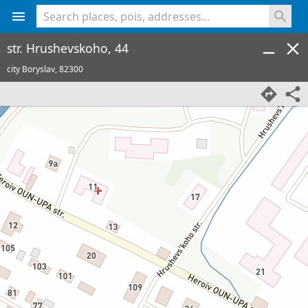
<% console.log(hcard) %>
str. Hrushevskoho, 44
city Boryslav,
82300