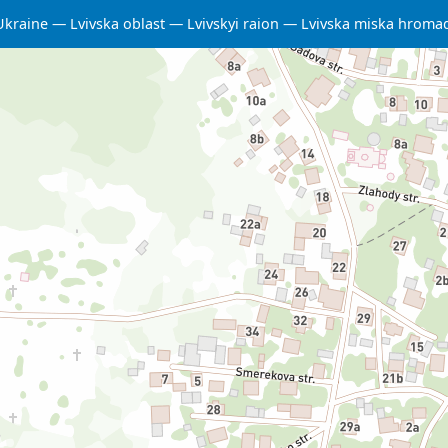
Ukraine
Lvivska oblast
Lvivskyi raion
Lvivska miska hroma