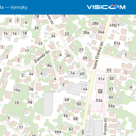
da
Vynnyky