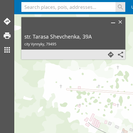
<% console.log(hcard) %>
str. Tarasa Shevchenka, 39A
city Vynnyky,
79495