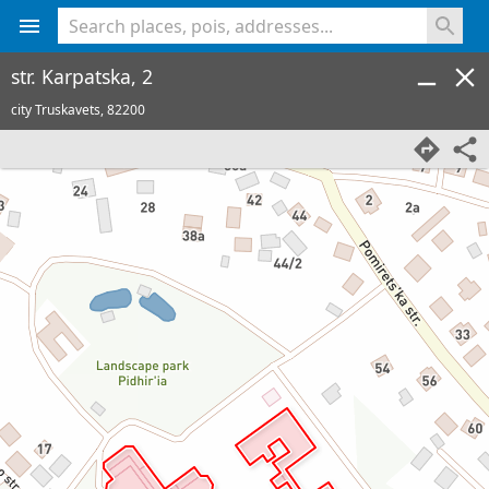
<% console.log(hcard) %>
str. Karpatska, 2
city Truskavets,
82200