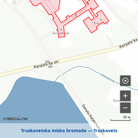
50 м
Truskavetska miska hromada
Truskavets