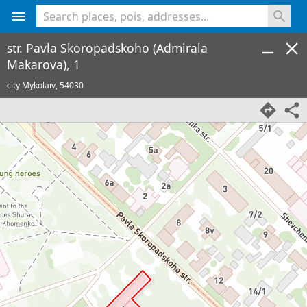
<% console.log(hcard) %>
str. Pavla Skoropadskoho (Admirala
Makarova), 1
city Mykolaiv,
54030