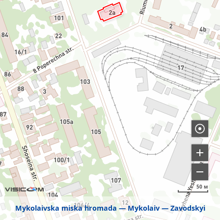
50 м
Mykolaivska miska hromada
Mykolaiv
Zavodskyi