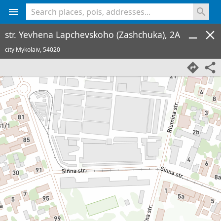
<% console.log(hcard) %>
str. Yevhena Lapchevskoho (Zashchuka), 2A
city Mykolaiv,
54020