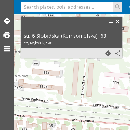
<% console.log(hcard) %>
str. 6 Slobidska (Komsomolska), 63
city Mykolaiv,
54055