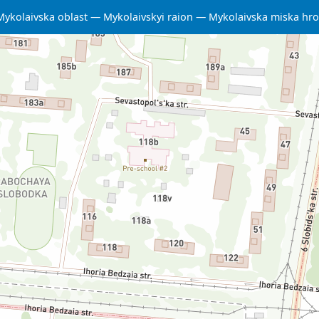
Mykolaivska oblast
Mykolaivskyi raion
Mykolaivska miska hr