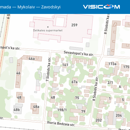
omada
Mykolaiv
Zavodskyi