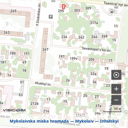
50 м
Mykolaivska miska hromada
Mykolaiv
Inhulskyi