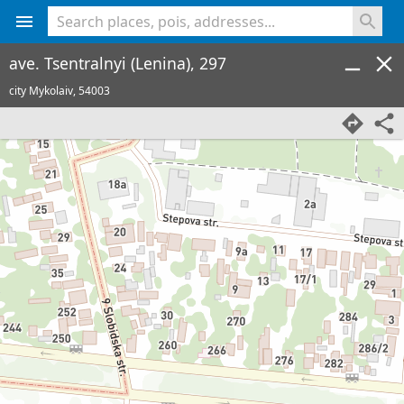
<% console.log(hcard) %>
ave. Tsentralnyi (Lenina), 297
city Mykolaiv,
54003