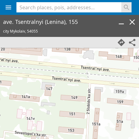
<% console.log(hcard) %>
ave. Tsentralnyi (Lenina), 155
city Mykolaiv,
54055