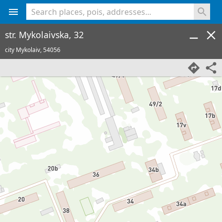
<% console.log(hcard) %>
str. Mykolaivska, 32
city Mykolaiv,
54056