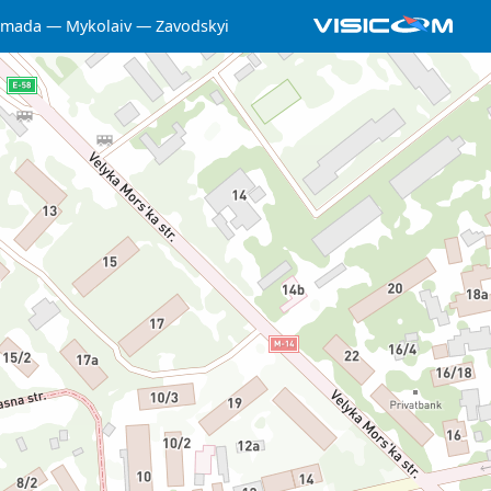
omada
Mykolaiv
Zavodskyi