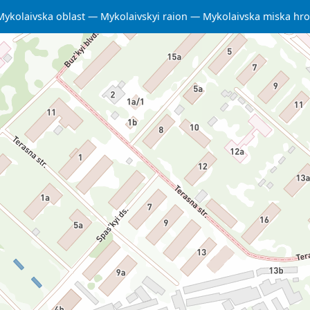
Mykolaivska oblast
Mykolaivskyi raion
Mykolaivska miska hr