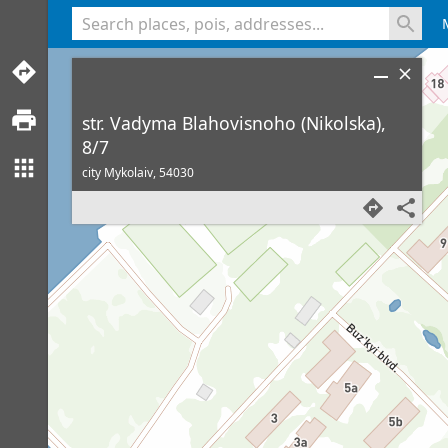
<% console.log(hcard) %>
str. Vadyma Blahovisnoho (Nikolska),
8/7
city Mykolaiv,
54030