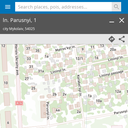
<% console.log(hcard) %>
ln. Parusnyi, 1
city Mykolaiv,
54025