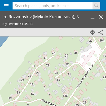
<% console.log(hcard) %>
ln. Rozvidnykiv (Mykoly Kuznietsova), 3
city Pervomaisk,
55213