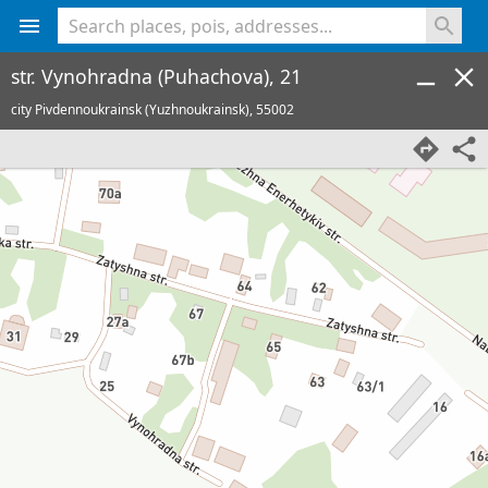
<% console.log(hcard) %>
str. Vynohradna (Puhachova), 21
city Pivdennoukrainsk (Yuzhnoukrainsk),
55002