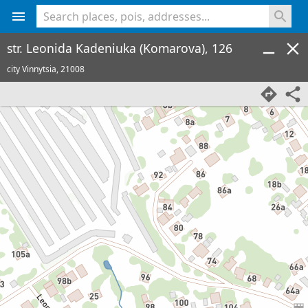
<% console.log(hcard) %>
str. Leonida Kadeniuka (Komarova), 126
city Vinnytsia,
21008