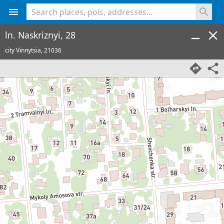
<% console.log(hcard) %>
ln. Naskriznyi, 28
city Vinnytsia,
21036