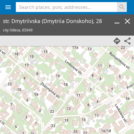
<% console.log(hcard) %>
str. Dmytriivska (Dmytriia Donskoho), 28
city Odesa,
65049