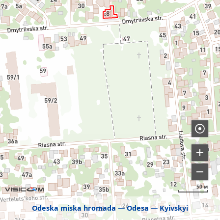
50 м
Odeska miska hromada
Odesa
Kyivskyi