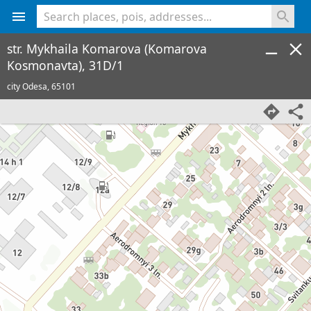
<% console.log(hcard) %>
str. Mykhaila Komarova (Komarova
Kosmonavta), 31D/1
city Odesa,
65101