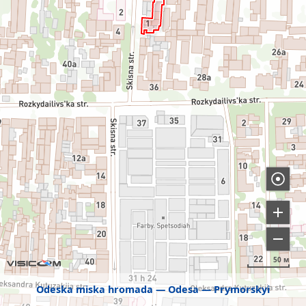
50 м
Odeska miska hromada
Odesa
Prymorskyi