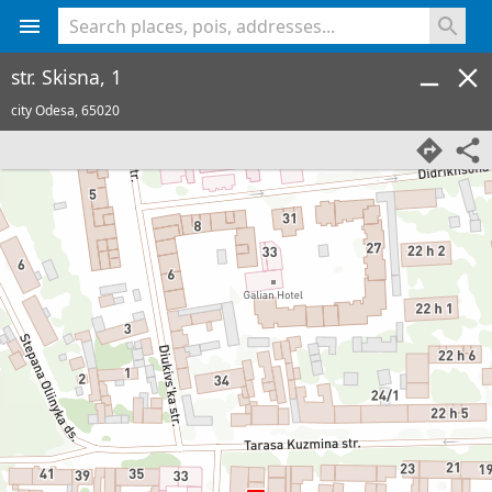
<% console.log(hcard) %>
str. Skisna, 1
city Odesa,
65020