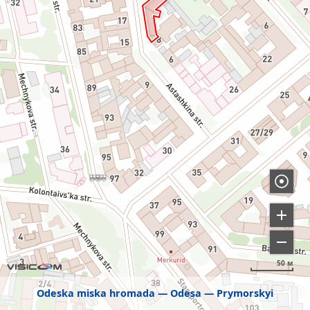
50 м
Odeska miska hromada
Odesa
Prymorskyi