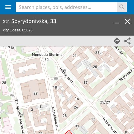
<% console.log(hcard) %>
str. Spyrydonivska, 33
city Odesa,
65020