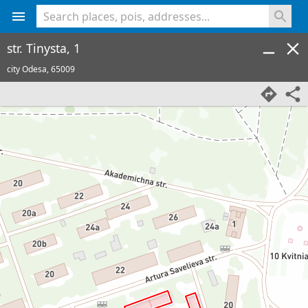
<% console.log(hcard) %>
str. Tinysta, 1
city Odesa,
65009