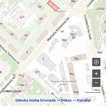
50 м
Odeska miska hromada
Odesa
Kyivskyi