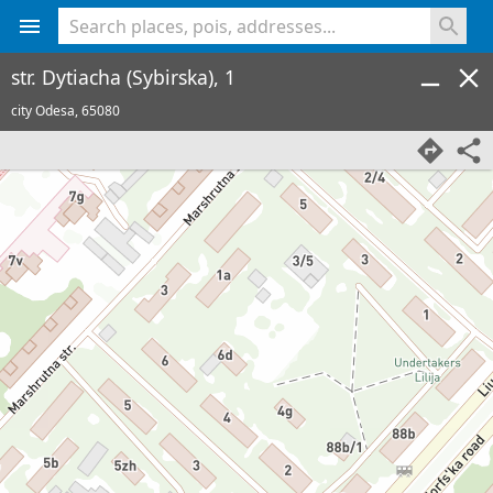
<% console.log(hcard) %>
str. Dytiacha (Sybirska), 1
city Odesa,
65080