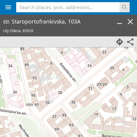
<% console.log(hcard) %>
str. Staroportofrankivska, 103A
city Odesa,
65020