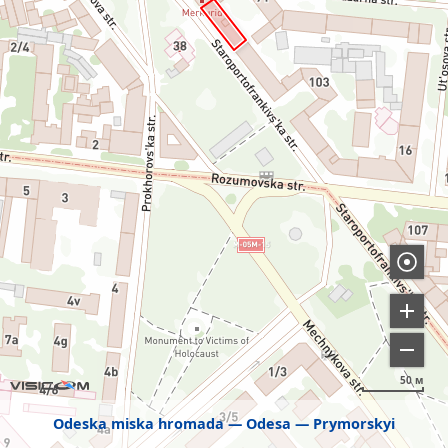
50 м
Odeska miska hromada
Odesa
Prymorskyi