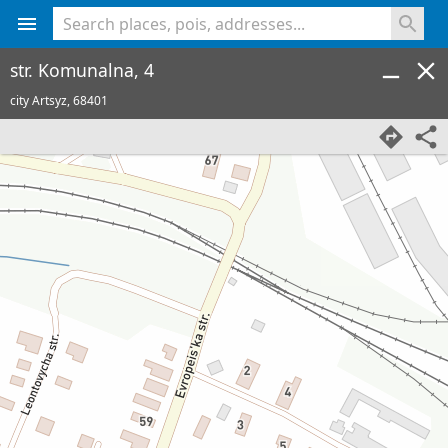
<% console.log(hcard) %>
str. Komunalna, 4
city Artsyz,
68401