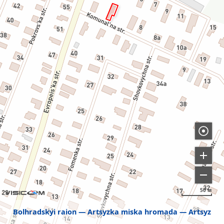
50 м
Bolhradskyi raion
Artsyzka miska hromada
Artsyz