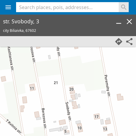
<% console.log(hcard) %>
str. Svobody, 3
city Biliaivka,
67602