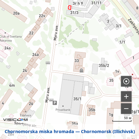
50 м
Chornomorska miska hromada
Chornomorsk (Illichivsk)