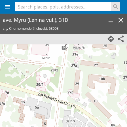
<% console.log(hcard) %>
ave. Myru (Lenina vul.), 31D
city Chornomorsk (Illichivsk),
68003