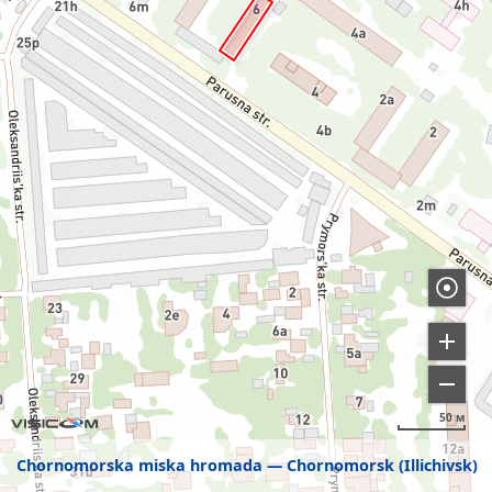
50 м
Chornomorska miska hromada
Chornomorsk (Illichivsk)