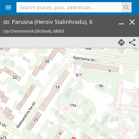
<% console.log(hcard) %>
str. Parusna (Heroiv Stalinhradu), 6
city Chornomorsk (Illichivsk),
68003