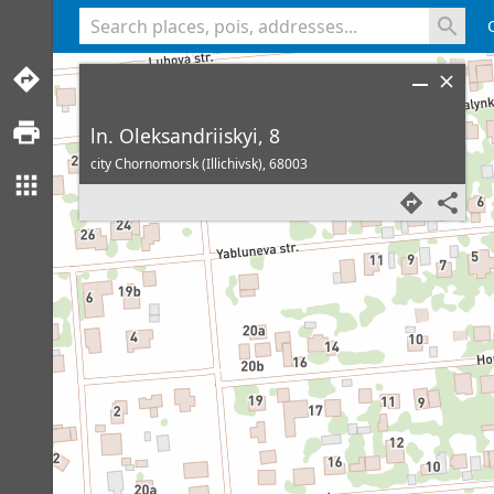
<% console.log(hcard) %>
ln. Oleksandriiskyi, 8
city Chornomorsk (Illichivsk),
68003