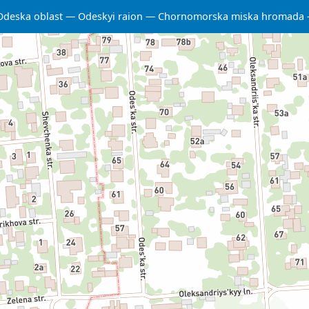
Odeska oblast
Odeskyi raion
Chornomorska miska hromada