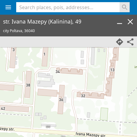
<% console.log(hcard) %>
str. Ivana Mazepy (Kalinina), 49
city Poltava,
36040