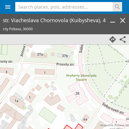
<% console.log(hcard) %>
str. Viacheslava Chornovola (Kuibysheva), 4
city Poltava,
36000