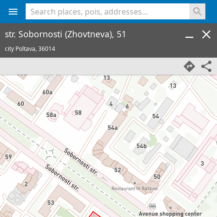
<% console.log(hcard) %>
str. Sobornosti (Zhovtneva), 51
city Poltava,
36014