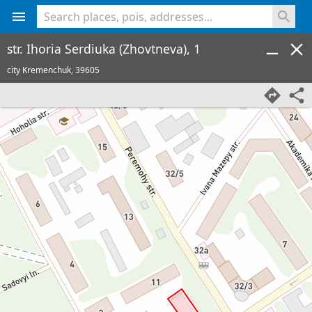
<% console.log(hcard) %>
str. Ihoria Serdiuka (Zhovtneva), 1
city Kremenchuk,
39605