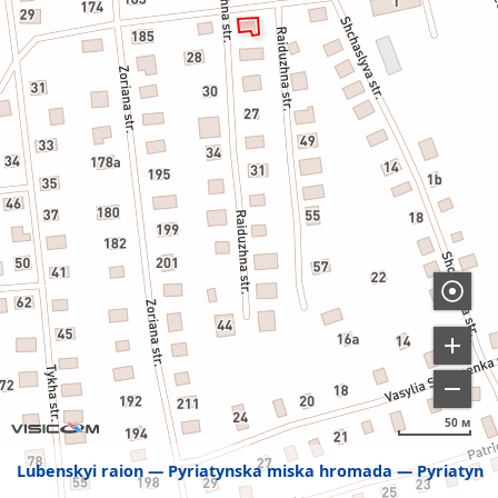
50 м
Lubenskyi raion
Pyriatynska miska hromada
Pyriatyn