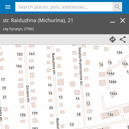
<% console.log(hcard) %>
str. Raiduzhna (Michurina), 21
city Pyriatyn,
37002